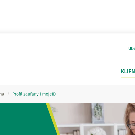
Ube
KLIEN
na
Profil zaufany i mojeID