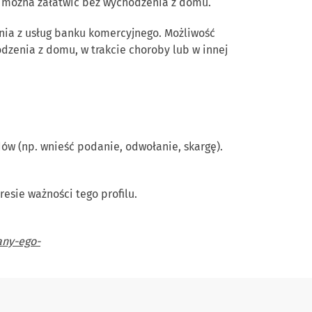
h można załatwić bez wychodzenia z domu.
nia z usług banku komercyjnego. Możliwość
odzenia z domu, w trakcie choroby lub w innej
ów (np. wnieść podanie, odwołanie, skargę).
esie ważności tego profilu.
any-ego-