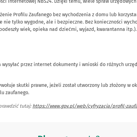
ści internetowej NBS24. Dzięki temu, wiele spraw urzędowyc
żenie Profilu Zaufanego bez wychodzenia z domu lub korzysta
ie nie tylko wygodne, ale i bezpieczne. Bez konieczności wych
podeszły wiek, opieka nad dziećmi, wyjazd, kwarantanna itp.).
 wysyłać przez internet dokumenty i wnioski do różnych urzęd
łuje skutki prawne, jeżeli został utworzony lub złożony w okr
lu zaufanego.
prawdzić tutaj:
https://www.gov.pl/web/cyfryzacja/profil-zauf