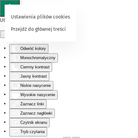
Ustawienia plików cookies
Ułatwienia dostępu
Przejdź do głównej treści
Odwróć kolory
Monochromatyczny
Ciemny kontrast
Jasny kontrast
Niskie nasycenie
Wysokie nasycenie
Zaznacz linki
Zaznacz nagłówki
Czytnik ekranu
Tryb czytania