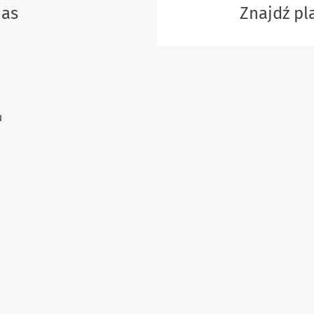
nas
Znajdź p
u