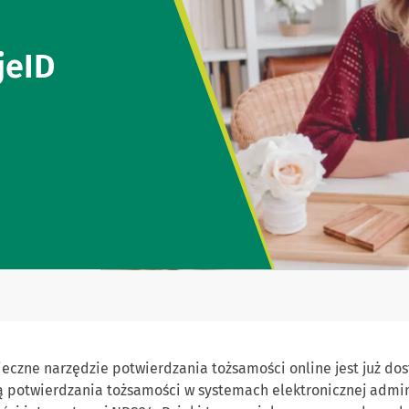
jeID
ieczne narzędzie potwierdzania tożsamości online jest już d
ą potwierdzania tożsamości w systemach elektronicznej admini