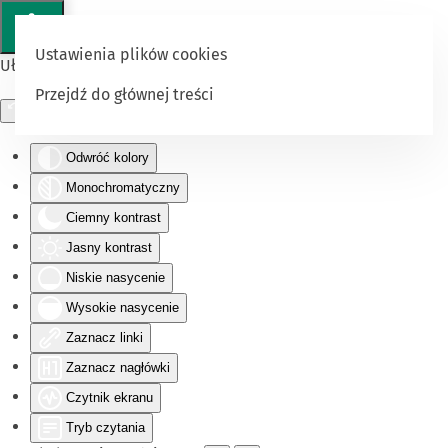
Ustawienia plików cookies
Ułatwienia dostępu
Przejdź do głównej treści
Odwróć kolory
Monochromatyczny
Ciemny kontrast
Jasny kontrast
Niskie nasycenie
Wysokie nasycenie
Zaznacz linki
Zaznacz nagłówki
Czytnik ekranu
Tryb czytania