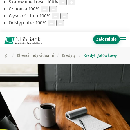
Skalowanie treści
100
%
Czcionka
100
%
Wysokość linii
100
%
Odstęp liter
100
%
Zaloguj się
Klienci indywidualni
Kredyty
Kredyt gotówkowy