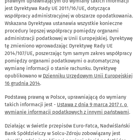
prawnym uprawniającym do wymiany takich informacji
jest Dyrektywa Rady UE 2011/16/UE, dotycząca
współpracy administracyjnej w obszarze opodatkowania.
Wskazana Dyrektywa ustanawia wszystkie konieczne
procedury lepszej współpracy pomiędzy organami
administracji podatkowej w Unii Europejskiej. Dyrektywę
tę zmieniono wprowadzając Dyrektywę Rady UE
2014/107/UE, poszerzając tym samym zakres współpracy
pomiędzy organami podatkowymi o automatyczną
wymianę informacji o stanie rachunku. Dyrektywę
opublikowano w
Dzienniku Urzędowym Unii Europejskiej
16 grudnia 2014
.
Podstawą prawną w Polsce, uprawniającą do wymiany
takich informacji jest -
Ustawa z dnia 9 marca 2017 r. o
wymianie informacji podatkowych z innymi państwami
.
Działając w świetle przepisów Euro-Fatca, Nadwiślański
Bank Spółdzielczy w Solcu-Zdroju zobowiązany jest