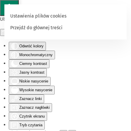
Ustawienia plików cookies
Ułatwienia dostępu
Przejdź do głównej treści
Odwróć kolory
Monochromatyczny
Ciemny kontrast
Jasny kontrast
Niskie nasycenie
Wysokie nasycenie
Zaznacz linki
Zaznacz nagłówki
Czytnik ekranu
Tryb czytania